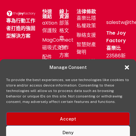
快速
線上
法律條款
連結
資源
喜樂比隱
專為行動工作
salestw@th
aXtion
部落
私權政策
者打造的強固
保護殼
格文
The Joy
聯絡支援
型解決方案
章
MagConnect
Factory
智慧財產
磁吸式支架
合作
喜樂比
聲明
方案
23586新
配件
保固政策
北市中和
售後
產業
Manage Consent
區中正路
服務
應用
872號11F
To provide the best experiences, we use technologies like cookies to
新聞
購買
store and/or access device information. Consenting to these
發佈
(02)
aXtion→
technologies will allow us to process data such as browsing
室
2222-
behavior or unique IDs on this site. Not consenting or withdrawing
consent, may adversely affect certain features and functions.
9827
經銷
通路
Accept
Deny