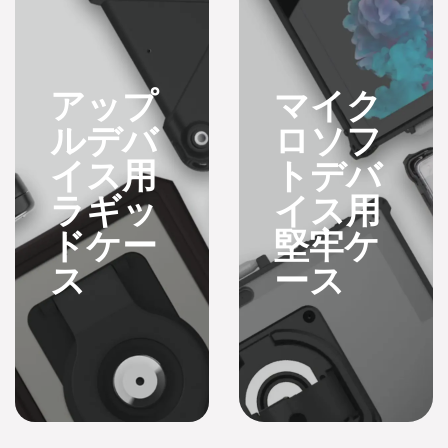
タマイズしてお
り、過酷な環境に
おいても安定した
職務遂行を可能に
アップ
マイク
し、最前線のモビ
ルデバ
ロソフ
リティを全面的に
強化しています。
イス用
トデバ
クローズド型iOSア
ラギッ
イス用
ーキテクチャ、
ABM/MDMおよび
ドケー
堅牢ケ
オンプレミス型AIを
結びつけ、専用の
ス
ース
SOPモデルを導入
して情報セキュリ
ティの強化およびIT
管理の簡素化を行
い、効率的で安定
した現場動作体系
の構築をサポート
します。