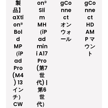
製
on®
gCo
gCo
品】
Sli
nne
nne
aXti
m
ct
ct
on®
MH
オン
HD
Bol
（iP
ウォ
AM
d
ad
ール
P マ
MP
min
ウン
（iP
i A17
ト
ad
Pro
Pro
(第7
(M4
世
) 13
代) |
イン
第6
チ）
世
CW
代）