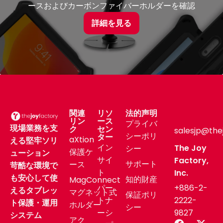
ースおよびカーボンファイバーホルダーを確認
詳細を見る
関連
リソ
法的声明
リン
ース
プライバ
現場業務を支
ク
セン
salesjp@the
シーポリ
ター
aXtion
える堅牢ソリ
イン
The Joy
シー
保護ケ
ューション
サイ
Factory,
サポート
ース
苛酷な環境で
ト
Inc.
も安心して使
知的財産
MagConnect
パー
+886-2-
えるタブレッ
マグネット式
保証ポリ
トナ
2222-
ト保護・運用
ホルダー
シー
ーシ
9827
システム
アク