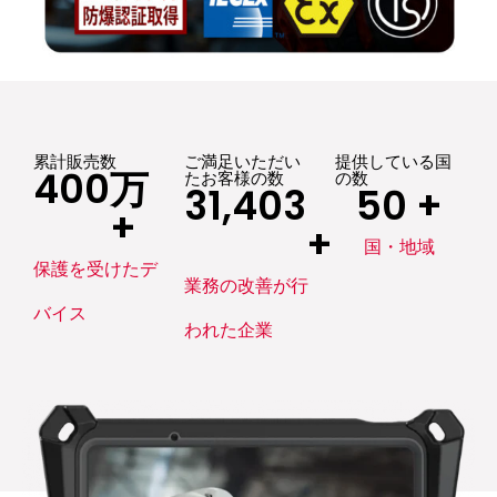
累計販売数
ご満足いただい
提供している国
400
万
たお客様の数
の数
31,403
50
 +
+
+
国・地域
保護を受けたデ
業務の改善が行
バイス
われた企業