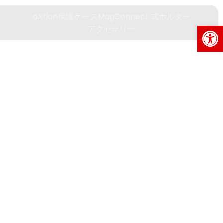
aXtion保護ケース
MagConnect 式ホルダー
Op
アクセサリー