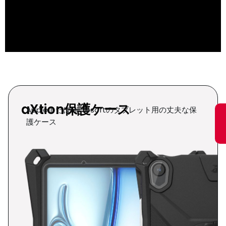
危険場所専用製品
危険エリアの最前
線で働く
aXtion保護ケース
人々の作業性を向上
AppleまたはMicrosoftのタブレット用の丈夫な保
護ケース
させる
詳細を見る