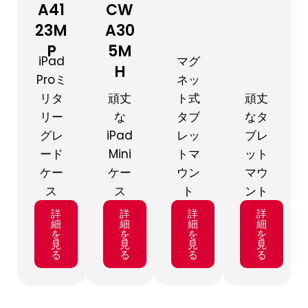
A41
CW
23M
A30
P
5M
iPad
マグ
H
Proミ
ネッ
リタ
頑丈
ト式
頑丈
リー
な
タブ
なタ
グレ
iPad
レッ
ブレ
ード
Mini
トマ
ット
ケー
ケー
ウン
マウ
ス
ス
ト
ント
詳
詳
詳
詳
細
細
細
細
を
を
を
を
見
見
見
見
る
る
る
る