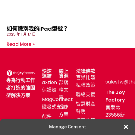
如何識別我的iPad型號？
2025 年 1 月 17 日
Read More »
快速
線上
法律條款
連結
資源
喜樂比隱
專為行動工作
salestw@th
aXtion
部落
私權政策
者打造的強固
保護殼
格文
The Joy
聯絡支援
型解決方案
章
MagConnect
Factory
智慧財產
磁吸式支架
合作
喜樂比
聲明
方案
23586新
配件
保固政策
北市中和
售後
產業
Manage Consent
區中正路
服務
應用