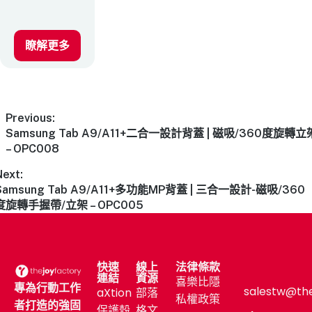
瞭解更多
Previous:
Samsung Tab A9/A11+二合一設計背蓋 | 磁吸/360度旋轉立
– OPC008
Next:
Samsung Tab A9/A11+多功能MP背蓋 | 三合一設計-磁吸/360
度旋轉手握帶/立架 – OPC005
快速
線上
法律條款
連結
資源
喜樂比隱
專為行動工作
salestw@th
aXtion
部落
私權政策
者打造的強固
保護殼
格文