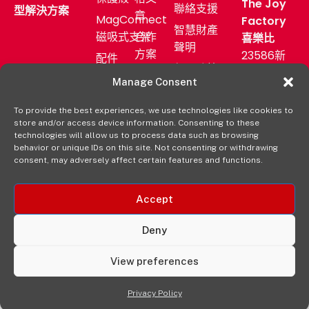
The Joy
聯絡支援
型解決方案
章
MagConnect
Factory
智慧財產
磁吸式支架
合作
喜樂比
聲明
方案
23586新
配件
保固政策
北市中和
售後
產業
Manage Consent
區中正路
服務
應用
872號11F
To provide the best experiences, we use technologies like cookies to
新聞
購買
store and/or access device information. Consenting to these
發佈
(02)
aXtion→
technologies will allow us to process data such as browsing
室
2222-
behavior or unique IDs on this site. Not consenting or withdrawing
consent, may adversely affect certain features and functions.
9827
經銷
通路
Accept
Deny
View preferences
© 2025 The Joy Factory, Inc. 版權。保留所有權利。
Privacy Policy