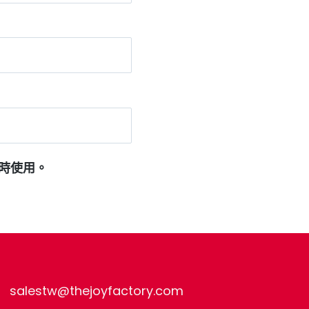
時使用。
salestw@thejoyfactory.com