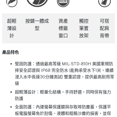
超輕
按鍵一體成
資產
觸控
可搭
薄設
型
標籤
筆置
配肩
計
窗口
放架
背帶
產品特色
堅固防護：通過最高等級 MIL-STD-810H 美國軍規防
摔安全認證與 IP68 完全防水 (能夠承受水下1米，連續
浸入水中長達30分鐘測試) 雙重認證，提供最高耐用等
級
超輕薄設計：輕量化結構，手持舒適，同時保有強力
防護
全面防護：內建螢幕保護膜與存取埠防塵蓋，保護平
板電腦螢幕免於刮傷、液體和粗糙沙塵的損害，並保