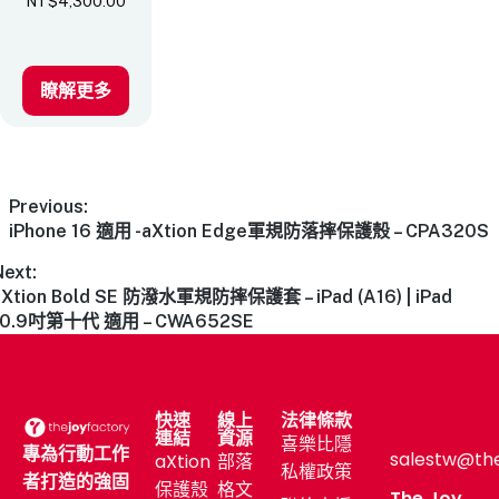
NT$
4,300.00
瞭解更多
Previous:
iPhone 16 適用 -aXtion Edge軍規防落摔保護殼 – CPA320S
Next:
aXtion Bold SE 防潑水軍規防摔保護套 – iPad (A16) | iPad
10.9吋第十代 適用 – CWA652SE
快速
線上
法律條款
連結
資源
喜樂比隱
專為行動工作
salestw@th
aXtion
部落
私權政策
者打造的強固
保護殼
格文
The Joy