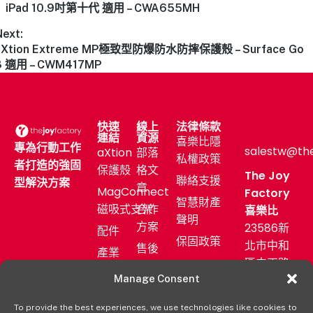
iPad 10.9吋第十代 適用 – CWA655MH
Next:
aXtion Extreme MP極致型防爆防水防摔保護殼 – Surface Go
3 適用 – CWM417MP
快速
線上
法律條款
連結
資源
喜樂比隱
專為行動工作
salestw@th
aXtion
部落
私權政策
者打造的強固
保護殼
格文
The Joy
聯絡支援
型解決方案
章
MagConnect
Factory
智慧財產
磁吸式支架
合作
喜樂比
聲明
方案
23586新
配件
保固政策
北市中和
售後
產業
區中正路
服務
應用
872號11F
Manage Consent
新聞
購買
發佈
(02)
aXtion→
To provide the best experiences, we use technologies like cookies to