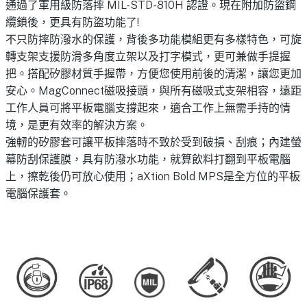
通過了軍用級防落摔 MIL-STD-810H 認證。現在附加防盜鋼
纜鎖後，更具有防盜功能了!
不只防摔防潑水的保護，背後多功能模組更有多樣特色，可旋
轉支架支援防滑多角度立架以及打字模式，更可兼做手提握
把。搭配矽膠材質手握帶，方便您使用前後的清潔，讓您更加
安心。MagConnect磁吸接頭，與所有磁吸式支架相容，遠距
工作人員可將平板電腦支撐起來，適合工作上無需手持的情
境，是更有效率的解決方案。
強軔的矽膠套可讓平板摔落時不致於受到破損、刮痕；內建螢
幕防刮保護膜，具有防潑水功能，就算飲料打翻到平板電腦
上，擦乾後仍可放心使用；aXtion Bold MPS是全方位的平板
電腦保護套。