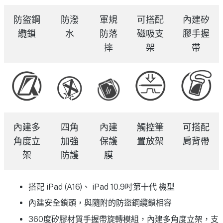
防盜鋼
防潑
軍規
可搭配
內建矽
纜鎖
水
防落
磁吸支
膠手握
摔
架
帶
內建多
四角
內建
觸控筆
可搭配
角度立
加強
保護
置放架
肩背帶
架
防護
膜
搭配 iPad (A16)、 iPad 10.9吋第十代 機型
內建安全鎖頭，與隨附的防盜鋼纜鎖相容
360度矽膠材質手握帶旋轉模組，內建多角度立架，支