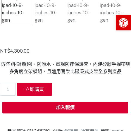
Op
NT$
4,300.00
防盜 (附鋼纜鎖)、防潑水、軍規防摔保護套，內建矽膠手握帶與
多角度立架模組，且適用喜樂比磁吸式支架全系列產品
立即購買
加入報價