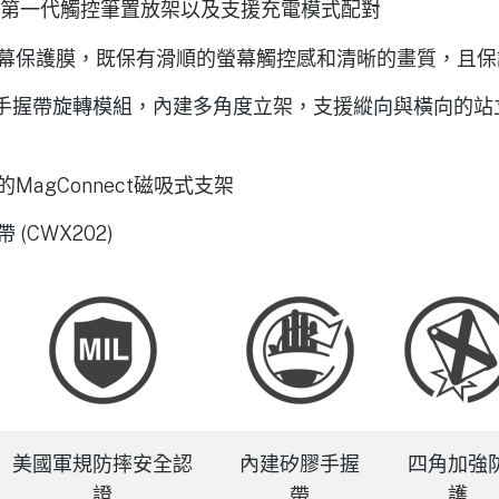
ncil 第一代觸控筆置放架以及支援充電模式配對
幕保護膜，既保有滑順的螢幕觸控感和清晰的畫質，且保
質手握帶旋轉模組，內建多角度立架，支援縱向與橫向的
MagConnect磁吸式支架
(CWX202)
美國軍規防摔安全認
內建矽膠手握
四角加強
證
帶
護