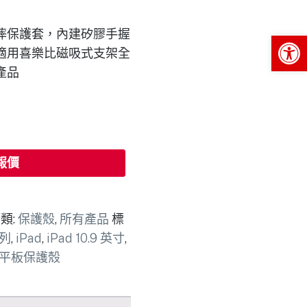
摔保護套，內建矽膠手握
Op
適用喜樂比磁吸式支架全
產品
報價
類:
保護殼
,
所有產品
標
系列
,
iPad
,
iPad 10.9 英寸
,
平板保護殼