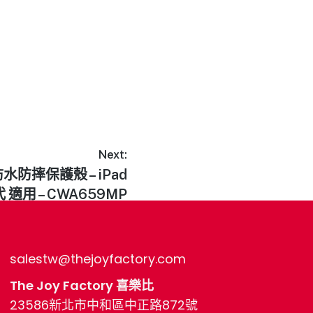
Next:
防水防摔保護殼 – iPad
第十代 適用 – CWA659MP
salestw@thejoyfactory.com
The Joy Factory 喜樂比
23586新北市中和區中正路872號