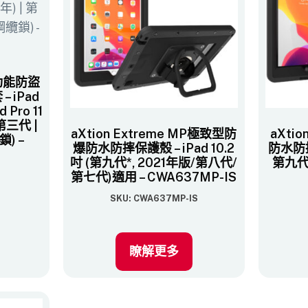
多功能防盜
 iPad
ad Pro 11
第三代 |
aXtion Extreme MP極致型防
aXtio
) –
爆防水防摔保護殼 – iPad 10.2
防水防摔
吋 (第九代*, 2021年版/第八代/
第九代(
第七代)​適用 – CWA637MP-IS
SKU: CWA637MP-IS
瞭解更多