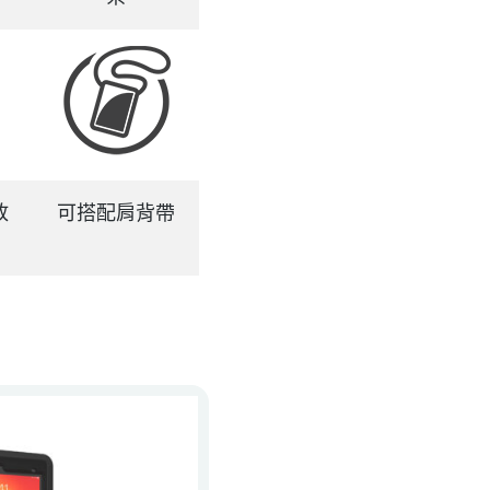
放
可搭配肩背帶