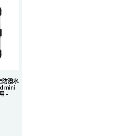
多功能防潑水
 mini
適用 –