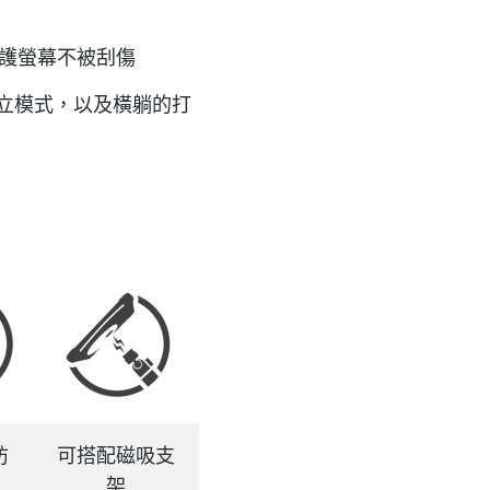
護螢幕不被刮傷
站立模式，以及橫躺的打
防
可搭配磁吸支
架