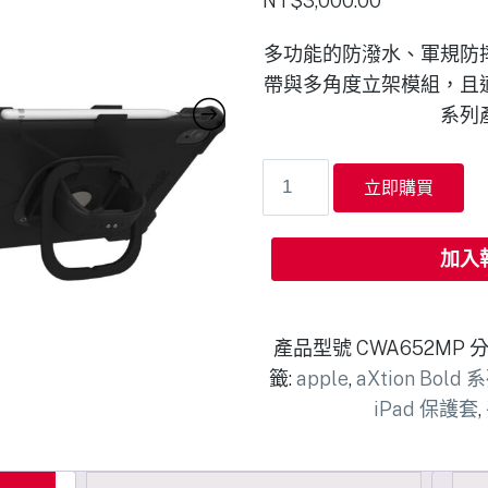
NT$
3,000.00
多功能的防潑水、軍規防
帶與多角度立架模組，且
系列
立即購買
加入
產品型號
CWA652MP
分
籤:
apple
,
aXtion Bold 
iPad 保護套
,