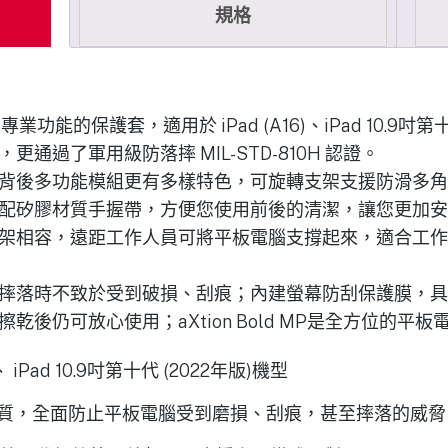
規格
具有專業功能的保護套，適用於 iPad (A16)、iPad 10.9吋第
通過了軍用級防落摔 MIL-STD-810H 認證。
背後多功能模組更有多樣特色，可旋轉支架支援防滑多角
矽膠材質手握帶，方便您使用前後的清潔，讓您更加安心。M
架相容，遠距工作人員可將平板電腦支撐起來，適合工作
摔落時不致於受到破損、刮痕；內建螢幕防刮保護膜，具
乾後仍可放心使用；aXtion Bold MP是全方位的平
)、 iPad 10.9吋第十代 (2022年版)機型
質，全面防止平板電腦受到磨損、刮痕，甚至摔落的威脅