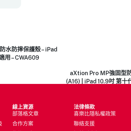
固型防水防摔保護殼 – iPad
適用 – CWA609
aXtion Pro MP強固型
(A16) | iPad 10.9吋 
線上資源
法律條款
部落格文章
喜樂比隱私權政策
吸
合作方案
聯絡支援