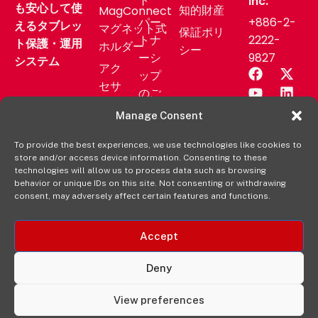
ト
Inc.
も安心して使
知的財産
MagConnect
パー
+886-2-
えるタブレッ
マグネット式
保証ポリ
トナ
2222-
ト保護・運用
ホルダー
シー
ーシ
9827
システム
アク
ップ
セサ
のご
リー
相談
Manage Consent
業務
サポ
用製
To provide the best experiences, we use technologies like cookies to
ート
store and/or access device information. Consenting to these
品
ニュ
technologies will allow us to process data such as browsing
aXtion
behavior or unique IDs on this site. Not consenting or withdrawing
ース
consent, may adversely affect certain features and functions.
の各製
リリ
品を購
ース
入する
Accept
販売
元
Deny
View preferences