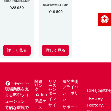
SKU: CWM344MP
SKU: CWM349MP
¥
28,980
¥
49,800
Op
詳しく見る
詳しく見る
関連
リソ
法的声明
リン
ース
プライバ
現場業務を支
ク
セン
salesjp@the
シーポリ
ター
aXtion
える堅牢ソリ
イン
The Joy
シー
保護ケ
ューション
サイ
Factory,
サポート
ース
苛酷な環境で