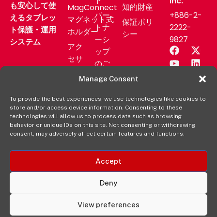
ト
Inc.
も安心して使
知的財産
MagConnect
パー
+886-2-
えるタブレッ
マグネット式
保証ポリ
トナ
2222-
ト保護・運用
ホルダー
シー
ーシ
9827
システム
アク
ップ
セサ
のご
リー
相談
Manage Consent
業務
サポ
用製
To provide the best experiences, we use technologies like cookies to
ート
store and/or access device information. Consenting to these
品
ニュ
technologies will allow us to process data such as browsing
aXtion
behavior or unique IDs on this site. Not consenting or withdrawing
ース
consent, may adversely affect certain features and functions.
の各製
リリ
品を購
ース
入する
Accept
販売
元
Deny
View preferences