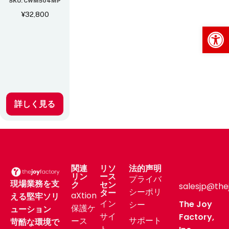
SKU: CWM504MP
¥
32,800
Op
詳しく見る
関連
リソ
法的声明
リン
ース
プライバ
現場業務を支
ク
セン
salesjp@the
シーポリ
ター
aXtion
える堅牢ソリ
イン
The Joy
シー
保護ケ
ューション
サイ
Factory,
サポート
ース
苛酷な環境で