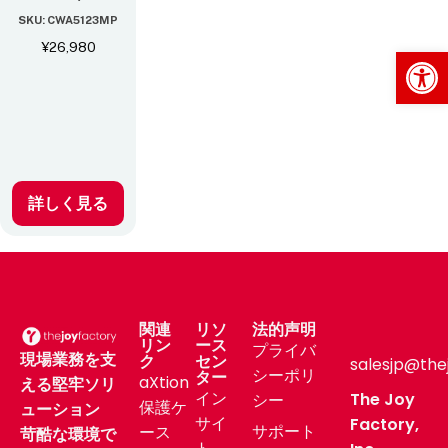
SKU: CWA5123MP
¥
26,980
Op
詳しく見る
関連
リソ
法的声明
リン
ース
プライバ
現場業務を支
ク
セン
salesjp@the
シーポリ
ター
aXtion
える堅牢ソリ
イン
The Joy
シー
保護ケ
ューション
サイ
Factory,
サポート
ース
苛酷な環境で