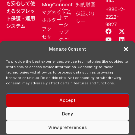
ト
Inc.
も安心して使
知的財産
MagConnect
パー
+886-2-
えるタブレッ
マグネット式
保証ポリ
トナ
2222-
ト保護・運用
ホルダー
シー
ーシ
9827
システム
アク
ップ
セサ
のご
リー
相談
Manage Consent
業務
サポ
用製
To provide the best experiences, we use technologies like cookies to
ート
store and/or access device information. Consenting to these
品
ニュ
technologies will allow us to process data such as browsing
aXtion
behavior or unique IDs on this site. Not consenting or withdrawing
ース
consent, may adversely affect certain features and functions.
の各製
リリ
品を購
ース
入する
Accept
販売
元
Deny
View preferences