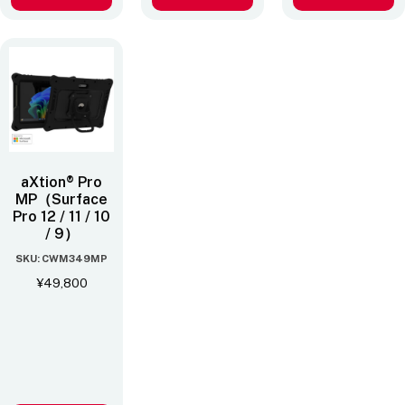
aXtion® Pro
MP（Surface
Pro 12 / 11 / 10
/ 9）
SKU: CWM349MP
¥
49,800