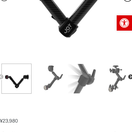
Op
¥
23,980