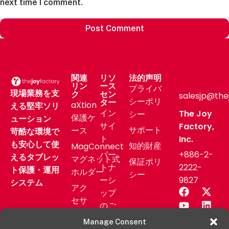
next time I comment.
関連
リソ
法的声明
リン
ース
プライバ
現場業務を支
ク
セン
salesjp@the
シーポリ
ター
aXtion
える堅牢ソリ
イン
The Joy
シー
保護ケ
ューション
サイ
Factory,
サポート
ース
苛酷な環境で
ト
Inc.
も安心して使
知的財産
MagConnect
パー
+886-2-
えるタブレッ
マグネット式
保証ポリ
トナ
2222-
ト保護・運用
ホルダー
シー
ーシ
9827
システム
アク
ップ
セサ
のご
リー
相談
Manage Consent