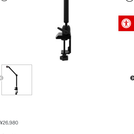
Op
¥
26,980