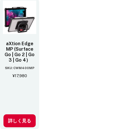
aXtion Edge
MP (Surface
Go | Go 2 | Go
3 | Go 4）
SKU: CWM400MP
¥
17,980
詳しく見る