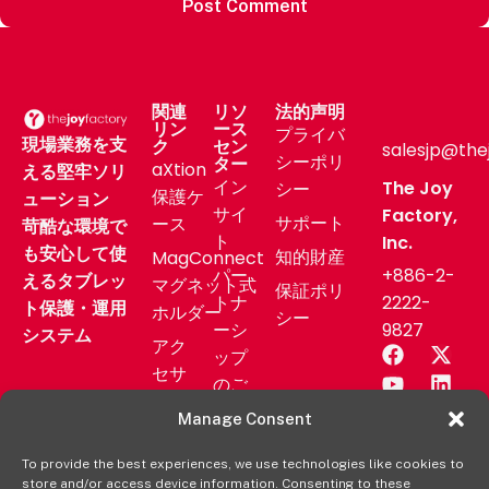
関連
リソ
法的声明
リン
ース
プライバ
現場業務を支
ク
セン
salesjp@the
シーポリ
ター
aXtion
える堅牢ソリ
イン
The Joy
シー
保護ケ
ューション
サイ
Factory,
サポート
ース
苛酷な環境で
ト
Inc.
も安心して使
知的財産
MagConnect
パー
+886-2-
えるタブレッ
マグネット式
保証ポリ
トナ
2222-
ト保護・運用
ホルダー
シー
ーシ
9827
システム
アク
ップ
セサ
のご
リー
相談
Manage Consent
業務
サポ
用製
To provide the best experiences, we use technologies like cookies to
ート
store and/or access device information. Consenting to these