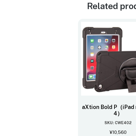
Related pro
aXtion Bold P（iPad m
4）
SKU: CWE402
¥
10,560