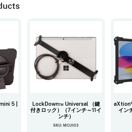
ducts
ini 5 |
LockDown™ Universal （鍵
aXtion
付きロック）（7インチ～11イ
インチ
ンチ）
SKU: MCU103