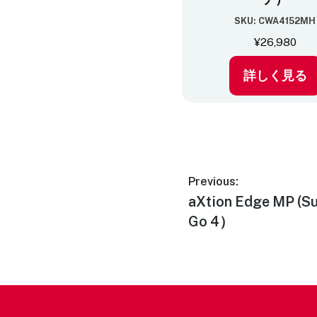
SKU: CWA4152MH
¥
26,980
詳しく見る
Previous:
aXtion Edge MP (Sur
Go 4）