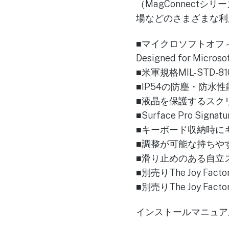
（MagConnect
場などのさまざまな利
■マイクロソフトオフ
Designed for Micr
■米軍規格MIL-STD-
■IP54の防塵・防水性
■液晶を保護するスク
■Surface Pro
■キーボード収納時に
■調整が可能な持ちや
■滑り止めのある自立
■別売りThe Joy 
■別売りThe Joy F
インストールマニュア