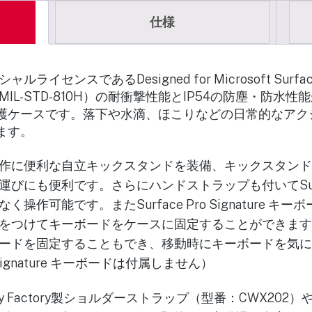
仕様
ライセンスであるDesigned for Microsoft Sur
L-STD-810H）の耐衝撃性能とIP54の防塵・防水性能が
 10 / 9 用保護ケースです。落下や水滴、ほこりなどの日常的
ります。
作に便利な自立キックスタンドを装備、キックスタンド
運びにも便利です。さらにハンドストラップも付いてSur
操作可能です。またSurface Pro Signature キ
をつけてキーボードをケースに固定することができます
ードを固定することもでき、移動時にキーボードを気に
o Signature キーボードは付属しません）
oy Factory製ショルダーストラップ（型番：CWX202