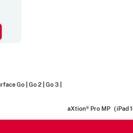
face Go | Go 2 | Go 3 |
aXtion® Pro MP（iPad