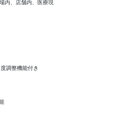
工場内、店舗内、医療現
する角度調整機能付き
能