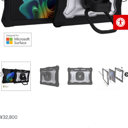
Op
¥
32,800