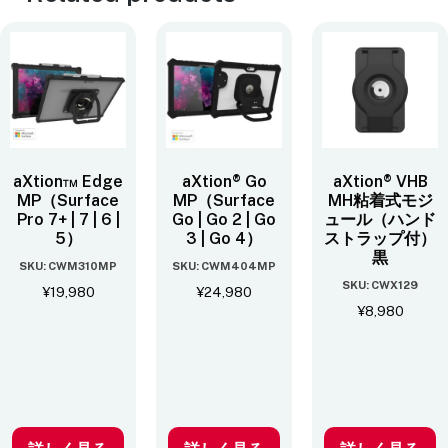
aXtion™ Edge
aXtion® Go
aXtion® VHB
MP（Surface
MP（Surface
MH粘着式モジ
Pro 7+ | 7 | 6 |
Go | Go 2 | Go
ュール（ハンド
5）
3 | Go 4）
ストラップ付）
黒
SKU: CWM310MP
SKU: CWM404MP
SKU: CWX129
¥
19,980
¥
24,980
¥
8,980