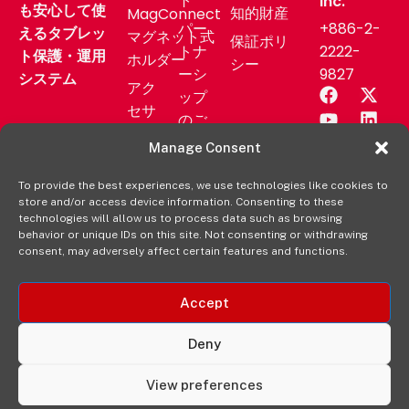
ト
Inc.
も安心して使
知的財産
MagConnect
パー
+886-2-
えるタブレッ
マグネット式
保証ポリ
トナ
2222-
ト保護・運用
ホルダー
シー
ーシ
9827
システム
アク
ップ
セサ
のご
リー
相談
Manage Consent
業務
サポ
用製
To provide the best experiences, we use technologies like cookies to
ート
store and/or access device information. Consenting to these
品
ニュ
technologies will allow us to process data such as browsing
aXtion
behavior or unique IDs on this site. Not consenting or withdrawing
ース
consent, may adversely affect certain features and functions.
の各製
リリ
品を購
ース
入する
Accept
販売
元
Deny
View preferences