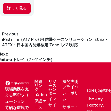
詳しく見る
Previous:
iPad mini（A17 Pro) 用 防爆ケースソリューション IECEx・
ATEX・日本国内防爆検定 Zone 1／21対応
Next:
Unite™ トレイ（7～11インチ）
関連
リソ
法的声明
リン
ース
プライバ
現場業務を支
ク
セン
salesjp@the
シーポリ
ター
aXtion
える堅牢ソリ
イン
The Joy
シー
保護ケ
ューション
サイ
Factory,
サポート
ース
苛酷な環境で