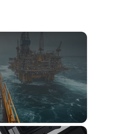
強固なソリューシ
す。専門的な助言
握したうえで、The
リソースセンター
解、eブック、カタログなどのすべてのリ
ます。各業界に向けてカスタマイズした内
ンスピレーションを受けてください。