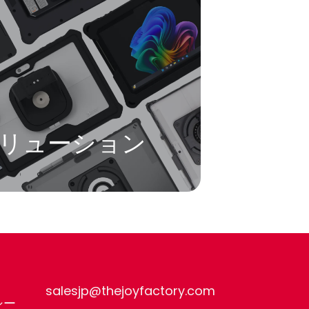
詳細を見る
す
The Joy Fa
をデザイン
リューション
salesjp@thejoyfactory.com
シー