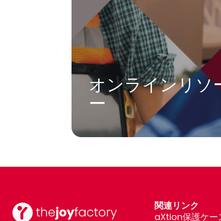
オンラインリソ
ー
関連リンク
aXtion保護ケー