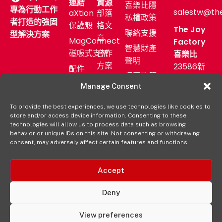
連結
資源
喜樂比隱
專為行動工作
salestw@th
aXtion
部落
私權政策
者打造的強固
保護殼
格文
The Joy
聯絡支援
型解決方案
章
MagConnect
Factory
智慧財產
磁吸式支架
合作
喜樂比
聲明
方案
23586新
配件
保固政策
北市中和
售後
產業
Manage Consent
區中正路
服務
應用
872號11F
To provide the best experiences, we use technologies like cookies to
新聞
購買
store and/or access device information. Consenting to these
發佈
(02)
aXtion→
technologies will allow us to process data such as browsing
室
2222-
behavior or unique IDs on this site. Not consenting or withdrawing
consent, may adversely affect certain features and functions.
9827
經銷
通路
Accept
Deny
View preferences