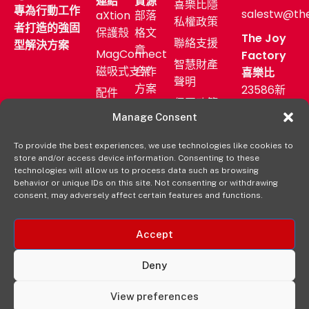
連結
資源
喜樂比隱
專為行動工作
salestw@th
aXtion
部落
私權政策
者打造的強固
保護殼
格文
The Joy
聯絡支援
型解決方案
章
MagConnect
Factory
智慧財產
磁吸式支架
合作
喜樂比
聲明
方案
23586新
配件
保固政策
北市中和
售後
產業
Manage Consent
區中正路
服務
應用
872號11F
To provide the best experiences, we use technologies like cookies to
新聞
購買
store and/or access device information. Consenting to these
發佈
(02)
aXtion→
technologies will allow us to process data such as browsing
室
2222-
behavior or unique IDs on this site. Not consenting or withdrawing
consent, may adversely affect certain features and functions.
9827
經銷
通路
Accept
Deny
View preferences