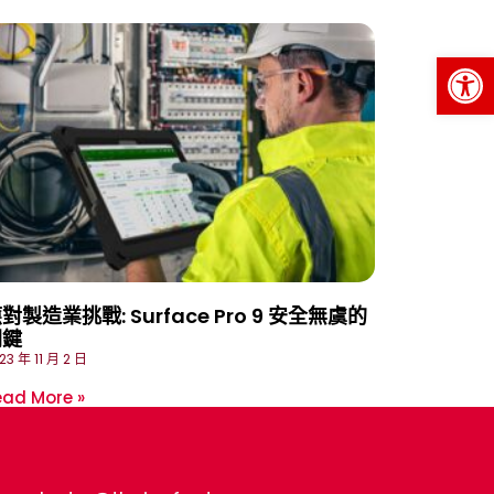
Op
對製造業挑戰: Surface Pro 9 安全無虞的
關鍵
23 年 11 月 2 日
ead More »