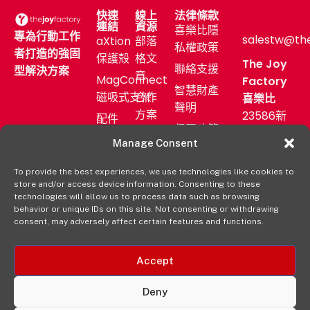
快速
線上
法律條款
連結
資源
喜樂比隱
專為行動工作
salestw@th
aXtion
部落
私權政策
者打造的強固
保護殼
格文
The Joy
聯絡支援
型解決方案
章
MagConnect
Factory
智慧財產
磁吸式支架
合作
喜樂比
聲明
方案
23586新
配件
保固政策
北市中和
售後
產業
Manage Consent
區中正路
服務
應用
872號11F
To provide the best experiences, we use technologies like cookies to
新聞
購買
store and/or access device information. Consenting to these
發佈
(02)
aXtion→
technologies will allow us to process data such as browsing
室
2222-
behavior or unique IDs on this site. Not consenting or withdrawing
consent, may adversely affect certain features and functions.
9827
經銷
通路
Accept
Deny