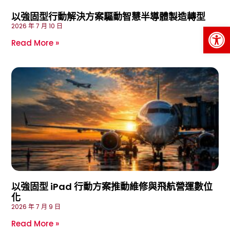
以強固型行動解決方案驅動智慧半導體製造轉型
Op
2026 年 7 月 10 日
Read More »
以強固型 iPad 行動方案推動維修與飛航營運數位
化
2026 年 7 月 9 日
Read More »