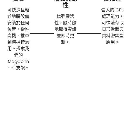
性
可快速且輕
強大的 CPU
鬆地將設備
增強靈活
處理能力，
安裝於任何
性，隨時隨
可快速存取
位置，從堆
地取得資訊
圖形軟體與
高機、推車
並即時更
資料密集型
到橫樑皆適
新。
應用。
用。探索我
們的
MagConn
ect 支架。