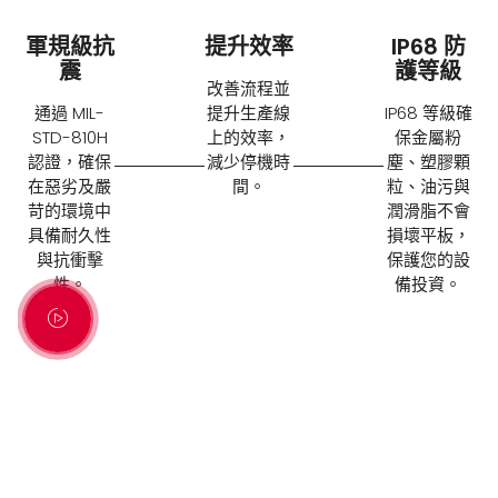
軍規級抗
提升效率
IP68 防
震
護等級
改善流程並
通過 MIL-
提升生產線
IP68 等級確
STD-810H
上的效率，
保金屬粉
認證，確保
減少停機時
塵、塑膠顆
在惡劣及嚴
間。
粒、油污與
苛的環境中
潤滑脂不會
具備耐久性
損壞平板，
與抗衝擊
保護您的設
性。
備投資。