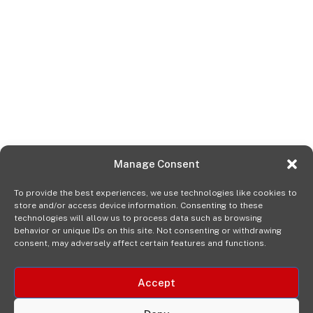
Manage Consent
To provide the best experiences, we use technologies like cookies to
store and/or access device information. Consenting to these
technologies will allow us to process data such as browsing
behavior or unique IDs on this site. Not consenting or withdrawing
consent, may adversely affect certain features and functions.
Accept