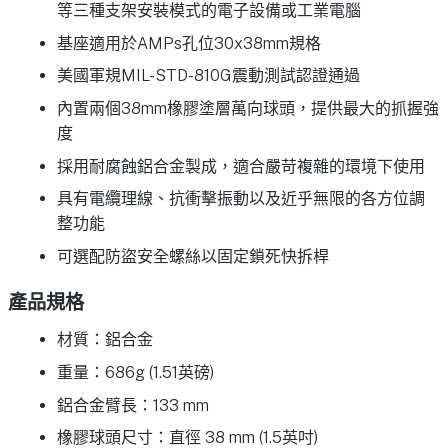
等三種支架安裝模式的電子設備或工業電腦
基座適用於AMPs孔位30x38mm規格
美國軍規MIL-STD-810G震動測試認證通過
內置兩個38mm橡膠塗層萬向球頭，提供最大的抓握強
度
採用耐腐蝕鋁合金製成，適合嚴苛複雜的環境下使用
具有電纜理線、抗衝擊振動以及近乎無限的各方位調
整功能
可選配防盜安全螺絲以固定鎖死快拆桿
產品規格
材質：鋁合金
重量：686g (1.51英磅)
鋁合金臂長：133 mm
橡膠球頭尺寸：直徑 38 mm (1.5英吋)