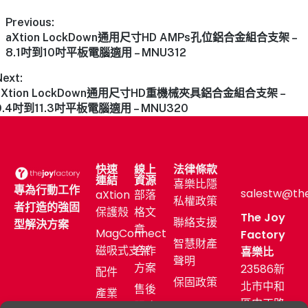
Previous:
aXtion LockDown通用尺寸HD AMPs孔位鋁合金組合支架 –
8.1吋到10吋平板電腦適用 – MNU312
Next:
aXtion LockDown通用尺寸HD重機械夾具鋁合金組合支架 –
9.4吋到11.3吋平板電腦適用 – MNU320
快速
線上
法律條款
連結
資源
喜樂比隱
專為行動工作
salestw@th
aXtion
部落
私權政策
者打造的強固
保護殼
格文
The Joy
聯絡支援
型解決方案
章
MagConnect
Factory
智慧財產
磁吸式支架
合作
喜樂比
聲明
方案
23586新
配件
保固政策
北市中和
售後
產業
區中正路
服務