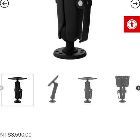
Op
NT$
3,590.00