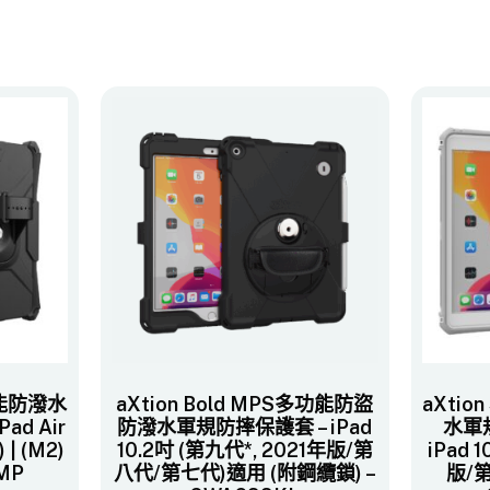
多功能防潑水
aXtion Bold MPS多功能防盜
aXtio
ad Air
防潑水軍規防摔保護套 – iPad
水軍
 | (M2)
10.2吋 (第九代*, 2021年版/第
iPad 
MP
八代/第七代)​適用 (附鋼纜鎖) –
版/第