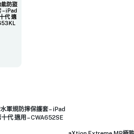
多功能防盜
 iPad
吋第十代 適
653KL
 防潑水軍規防摔保護套 – iPad
9吋第十代 適用 – CWA652SE
aXtion Extreme 