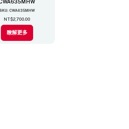
CWA635MHW
SKU: CWA635MHW
NT$
2,700.00
瞭解更多