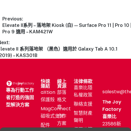
Previous:
Elevate II系列 – 落地架 Kiosk (白) — Surface Pro 11 | Pro 10 
Pro 9 適用 – KAM421W
Next:
Elevate II 系列落地架 （黑色）適用於 Galaxy Tab A 10.1
(2019) – KAS301B
快速
線上
法律條款
連結
資源
喜樂比隱
專為行動工作
salestw@th
aXtion
部落
私權政策
者打造的強固
保護殼
格文
The Joy
聯絡支援
型解決方案
章
MagConnect
Factory
智慧財產
磁吸式支架
合作
喜樂比
聲明
方案
23586新
配件
保固政策