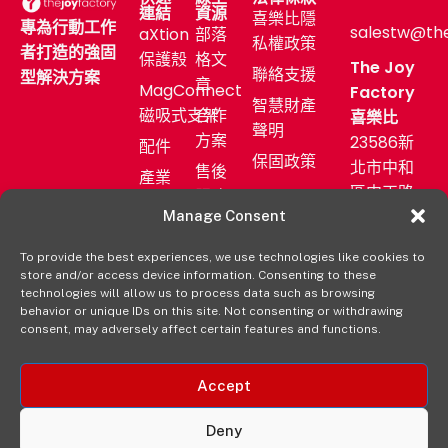
連結
資源
喜樂比隱
專為行動工作
salestw@th
aXtion
部落
私權政策
者打造的強固
保護殼
格文
The Joy
聯絡支援
型解決方案
章
MagConnect
Factory
智慧財產
磁吸式支架
合作
喜樂比
聲明
方案
23586新
配件
保固政策
北市中和
售後
產業
區中正路
服務
應用
872號11F
Manage Consent
新聞
購買
發佈
(02)
aXtion→
To provide the best experiences, we use technologies like cookies to
室
2222-
store and/or access device information. Consenting to these
technologies will allow us to process data such as browsing
9827
經銷
behavior or unique IDs on this site. Not consenting or withdrawing
consent, may adversely affect certain features and functions.
通路
Accept
Deny