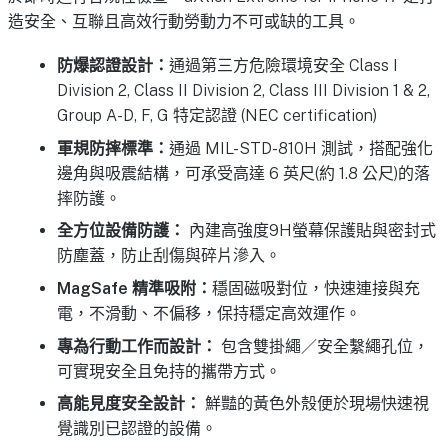
造安全、互聯且高效行動勞動力不可或缺的工具。
防爆認證設計
：
通過第三方危險環境安全 Class I
Division 2, Class II Division 2, Class III Division 1 & 2,
Group A-D, F, G 特定認證 (NEC certification)
軍規防摔標準
：
通過 MIL-STD-810H 測試，搭配強化
邊角與吸震結構，可承受高達 6 英尺(約 1.8 公尺)的落
摔防護。
全方位設備防護：
內建高強度9H螢幕保護貼與密封式
防塵蓋，防止刮傷與碎片滲入。
MagSafe 精準吸附
：
穩固磁吸對位，快速連接與充
電，不滑動、不偏移，保持穩定高效運作。
專為行動工作而設計：
包含雙掛繩／安全繫繩孔位，
可實現安全且免持的攜帶方式。
高能見度安全設計：
鮮豔的黃色外殼便於現場快速視
覺識別已認證的設備。