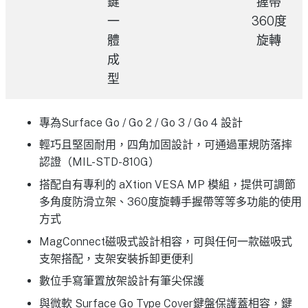
鍵
握帶
一
360度
體
旋轉
成
型
專為Surface Go / Go 2 / Go 3 / Go 4 設計
輕巧且堅固耐用，四角加固設計，可通過軍規防落摔
認證（MIL-STD-810G）
搭配自有專利的 aXtion VESA MP 模組，提供可調節
多角度防滑立架、360度旋轉手握帶等等多功能的使用
方式
MagConnect磁吸式設計相容，可與任何一款磁吸式
支架搭配，支架安裝拆卸更便利
數位手寫筆置放架設計有筆尖保護
與微軟 Surface Go Type Cover鍵盤保護蓋相容，鍵