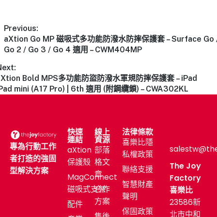
Previous:
aXtion Go MP 磁吸式多功能防潑水防摔保護套 – Surface Go 
Go 2 / Go 3 / Go 4 適用 – CWM404MP
Next:
aXtion Bold MPS多功能防盜防潑水軍規防摔保護套 – iPad
iPad mini (A17 Pro) | 6th 適用 (附鋼纜鎖) – CWA302KL
快速
線上
法律條款
連結
資源
喜樂比隱
專為行動工作
salestw@th
aXtion
部落
私權政策
者打造的強固
保護殼
格文
The Joy
聯絡支援
型解決方案
章
MagConnect
Factory
智慧財產
磁吸式支架
合作
喜樂比
聲明
方案
23586新
配件
保固政策
北市中和
售後