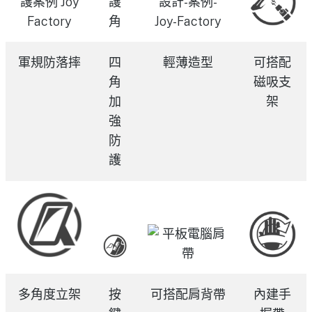
軍規防落摔
四
輕薄造型
可搭配
角
磁吸支
加
架
強
防
護
多角度立架
按
可搭配肩背帶
內建手