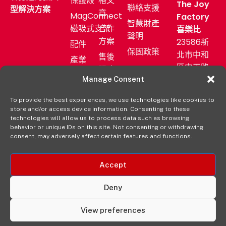
保護殼
格文
The Joy
聯絡支援
型解決方案
章
MagConnect
Factory
智慧財產
磁吸式支架
合作
喜樂比
聲明
方案
23586新
配件
保固政策
北市中和
售後
產業
區中正路
服務
應用
872號11F
Manage Consent
新聞
購買
發佈
(02)
aXtion→
To provide the best experiences, we use technologies like cookies to
室
2222-
store and/or access device information. Consenting to these
technologies will allow us to process data such as browsing
9827
經銷
behavior or unique IDs on this site. Not consenting or withdrawing
通路
consent, may adversely affect certain features and functions.
Accept
Deny
© 2025 The Joy Factory, Inc. 版權。保留所有權利。
View preferences