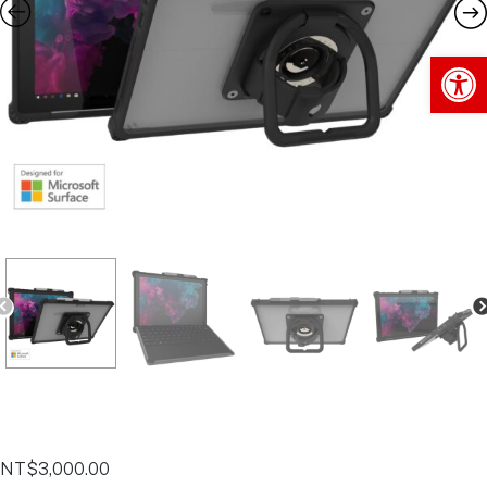
Op
NT$
3,000.00