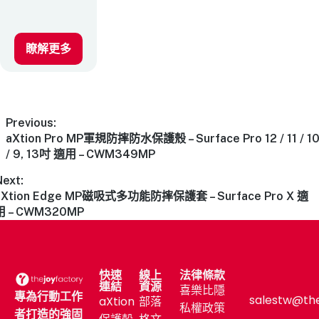
瞭解更多
Previous:
aXtion Pro MP軍規防摔防水保護殼 – Surface Pro 12 / 11 / 1
/ 9, 13吋 適用 – CWM349MP
Next:
aXtion Edge MP磁吸式多功能防摔保護套 – Surface Pro X 適
用 – CWM320MP
快速
線上
法律條款
連結
資源
喜樂比隱
專為行動工作
salestw@th
aXtion
部落
私權政策
者打造的強固