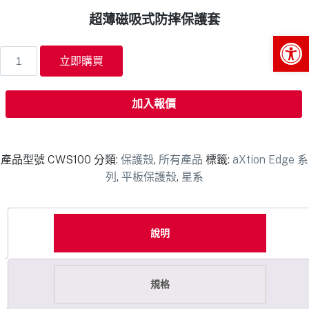
超薄磁吸式防摔保護套
Op
立即購買
加入報價
產品型號
CWS100
分類:
保護殼
,
所有產品
標籤:
aXtion Edge 系
列
,
平板保護殼
,
星系
說明
規格