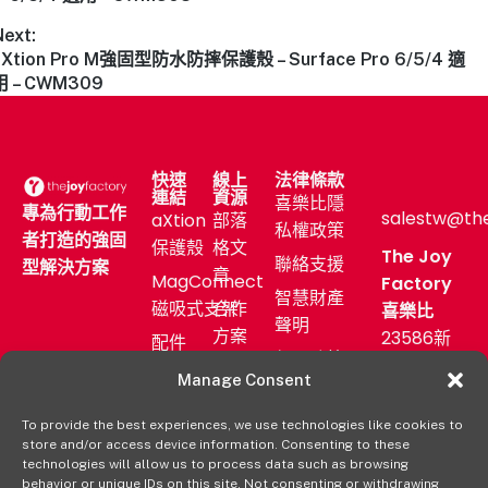
Next:
aXtion Pro M強固型防水防摔保護殼 – Surface Pro 6/5/4 適
用 – CWM309
快速
線上
法律條款
連結
資源
喜樂比隱
專為行動工作
salestw@th
aXtion
部落
私權政策
者打造的強固
保護殼
格文
The Joy
聯絡支援
型解決方案
章
MagConnect
Factory
智慧財產
磁吸式支架
合作
喜樂比
聲明
方案
23586新
配件
保固政策
北市中和
售後
產業
Manage Consent
區中正路
服務
應用
872號11F
To provide the best experiences, we use technologies like cookies to
新聞
購買
store and/or access device information. Consenting to these
發佈
(02)
aXtion→
technologies will allow us to process data such as browsing
室
2222-
behavior or unique IDs on this site. Not consenting or withdrawing