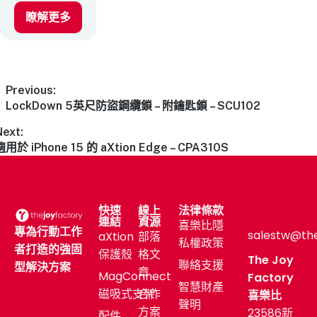
瞭解更多
Previous:
LockDown 5英尺防盜鋼纜鎖 – 附鑰匙鎖 – SCU102
Next:
適用於 iPhone 15 的 aXtion Edge – CPA310S
快速
線上
法律條款
連結
資源
喜樂比隱
專為行動工作
salestw@th
aXtion
部落
私權政策
者打造的強固
保護殼
格文
The Joy
聯絡支援
型解決方案
章
MagConnect
Factory
智慧財產
磁吸式支架
合作
喜樂比
聲明
方案
23586新
配件