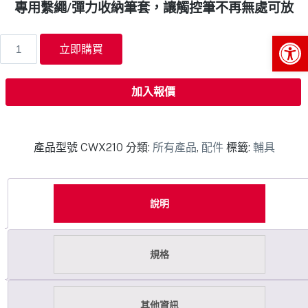
專用繫繩/彈力收納筆套，讓觸控筆不再無處可放
Op
立即購買
加入報價
產品型號
CWX210
分類:
所有產品
,
配件
標籤:
輔具
說明
規格
其他資訊