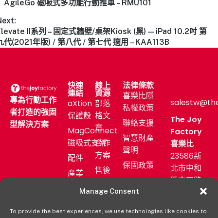
AgileGo 磁吸式多功能行動推車 – RMU101
Next:
Elevate II系列 – 固定式牆壁/桌架Kiosk (黑) — iPad 10.2吋 第
九代(2021年版) / 第八代 / 第七代 適用 – KAA113B
快速
線上
法律條款
連結
資源
喜樂比隱
專為行動工作
salestw@th
aXtion
部落
私權政策
者打造的強固
保護殼
格文
The Joy
聯絡支援
型解決方案
章
MagConnect
Factory
智慧財產
磁吸式支架
合作
喜樂比
聲明
方案
23586新
配件
保固政策
北市中和
售後
產業
區中正路
服務
應用
872號11F
Manage Consent
新聞
購買
發佈
(02)
aXtion→
To provide the best experiences, we use technologies like cookies to