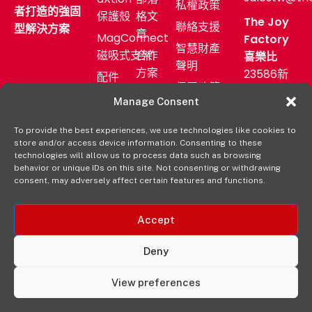
私權政策
者打造的強固
保護殼
格文
The Joy
聯絡支援
型解決方案
章
MagConnect
Factory
智慧財產
磁吸式支架
合作
喜樂比
聲明
方案
23586新
配件
保固政策
北市中和
售後
產業
Manage Consent
區中正路
服務
應用
872號11F
To provide the best experiences, we use technologies like cookies to
新聞
購買
store and/or access device information. Consenting to these
發佈
(02)
aXtion→
technologies will allow us to process data such as browsing
室
2222-
behavior or unique IDs on this site. Not consenting or withdrawing
consent, may adversely affect certain features and functions.
9827
經銷
通路
Accept
Deny
View preferences
© 2025 The Joy Factory, Inc. 版權。保留所有權利。