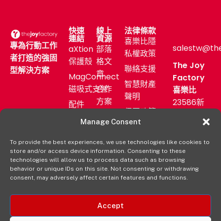
快速
線上
法律條款
連結
資源
喜樂比隱
專為行動工作
salestw@th
aXtion
部落
私權政策
者打造的強固
保護殼
格文
The Joy
聯絡支援
型解決方案
章
MagConnect
Factory
智慧財產
磁吸式支架
合作
喜樂比
聲明
方案
23586新
配件
保固政策
北市中和
售後
產業
Manage Consent
區中正路
服務
應用
872號11F
To provide the best experiences, we use technologies like cookies to
新聞
購買
store and/or access device information. Consenting to these
發佈
(02)
aXtion→
technologies will allow us to process data such as browsing
室
2222-
behavior or unique IDs on this site. Not consenting or withdrawing
consent, may adversely affect certain features and functions.
9827
經銷
通路
Accept