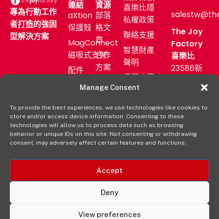
連結
資源
喜樂比隱
專為行動工作
salestw@th
aXtion
部落
私權政策
者打造的強固
保護殼
格文
The Joy
聯絡支援
型解決方案
章
MagConnect
Factory
智慧財產
磁吸式支架
合作
喜樂比
聲明
方案
23586新
配件
保固政策
北市中和
售後
產業
Manage Consent
區中正路
服務
應用
872號11F
To provide the best experiences, we use technologies like cookies to
新聞
購買
store and/or access device information. Consenting to these
發佈
(02)
aXtion→
technologies will allow us to process data such as browsing
室
2222-
behavior or unique IDs on this site. Not consenting or withdrawing
consent, may adversely affect certain features and functions.
9827
經銷
通路
Accept
Deny
View preferences