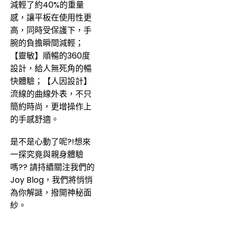
減輕了約40%的重量
感，讓平板在使用性更
高，同時受保護下，手
腕的負擔瞬間減輕；
【靈敏】順暢的360度
設計，給人無死角的暢
快體驗；【人因設計】
流線的曲線外表，不只
簡約時尚，更增操作上
的手感舒適。
是不是心動了呢?!想來
一探究竟與親身體驗
嗎?? 請持續關注我們的
Joy Blog，我們將悄悄
為你解謎，撥開神秘面
紗。