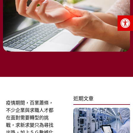
Op
近期文章
疫情期間，百業蕭條，
不少企業與求職人才都
在面對需要轉型的挑
戰，求新求變只為尋找
出路，加上５Ｇ數據化