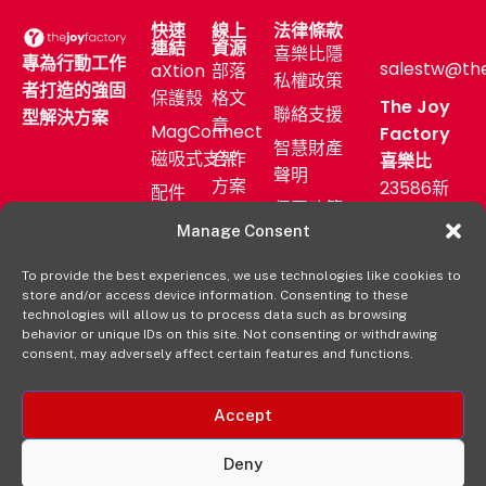
快速
線上
法律條款
連結
資源
喜樂比隱
專為行動工作
salestw@th
aXtion
部落
私權政策
者打造的強固
保護殼
格文
The Joy
聯絡支援
型解決方案
章
MagConnect
Factory
智慧財產
磁吸式支架
合作
喜樂比
聲明
方案
23586新
配件
保固政策
北市中和
售後
產業
Manage Consent
區中正路
服務
應用
872號11F
To provide the best experiences, we use technologies like cookies to
新聞
購買
store and/or access device information. Consenting to these
發佈
(02)
aXtion→
technologies will allow us to process data such as browsing
室
2222-
behavior or unique IDs on this site. Not consenting or withdrawing
consent, may adversely affect certain features and functions.
9827
經銷
通路
Accept
Deny