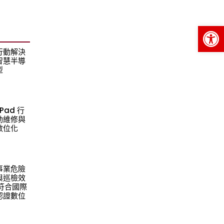
Op
行動解決
智慧半導
型
Pad 行
動維修與
數位化
事業危險
與巡檢效
造符合國際
認證數位