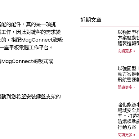
近期文章
搭配的配件，真的是一項挑
腦工作，因此對鍵盤的需求變
以強固型
方案驅動
搭配MagConnect磁吸
體製造轉
起一座平板電腦工作平台。
閱讀更多 »
gConnect磁吸式或
以強固型 i
動方案推
飛航營運
閱讀更多 »
滑動到您希望安裝鍵盤支架的
強化能源
場域安全
率 – 打
防爆標準
行動方案
閱讀更多 »