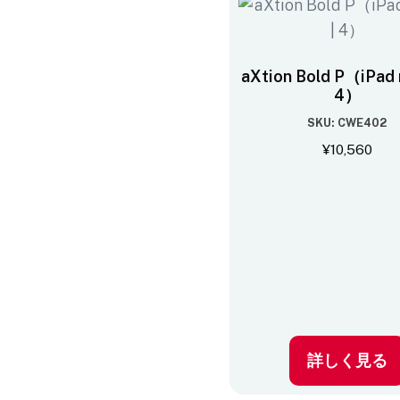
aXtion Bold P（iPad m
4）
SKU: CWE402
¥
10,560
詳しく見る