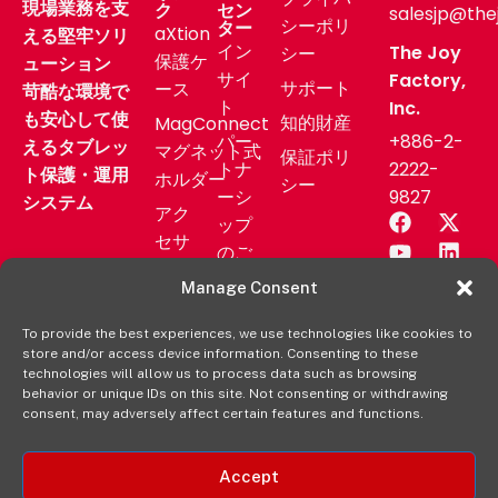
現場業務を支
ク
セン
salesjp@the
シーポリ
ター
aXtion
える堅牢ソリ
イン
The Joy
シー
保護ケ
ューション
サイ
Factory,
サポート
ース
苛酷な環境で
ト
Inc.
も安心して使
知的財産
MagConnect
パー
+886-2-
えるタブレッ
マグネット式
保証ポリ
トナ
2222-
ト保護・運用
ホルダー
シー
ーシ
9827
システム
アク
ップ
セサ
のご
リー
相談
Manage Consent
業務
サポ
用製
To provide the best experiences, we use technologies like cookies to
ート
store and/or access device information. Consenting to these
品
ニュ
technologies will allow us to process data such as browsing
aXtion
behavior or unique IDs on this site. Not consenting or withdrawing
ース
consent, may adversely affect certain features and functions.
の各製
リリ
品を購
ース
入する
Accept
販売