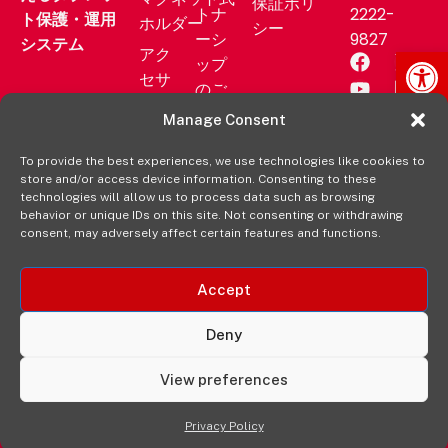
保証ポリ
トナ
2222-
ト保護・運用
ホルダー
シー
ーシ
9827
システム
Op
アク
ップ
セサ
のご
リー
相談
Manage Consent
業務
サポ
用製
To provide the best experiences, we use technologies like cookies to
ート
store and/or access device information. Consenting to these
品
ニュ
technologies will allow us to process data such as browsing
aXtion
behavior or unique IDs on this site. Not consenting or withdrawing
ース
consent, may adversely affect certain features and functions.
の各製
リリ
品を購
ース
入する
Accept
販売
元
Deny
View preferences
© 2025 The Joy Factory.無断複写・転載を禁じます。
Privacy Policy