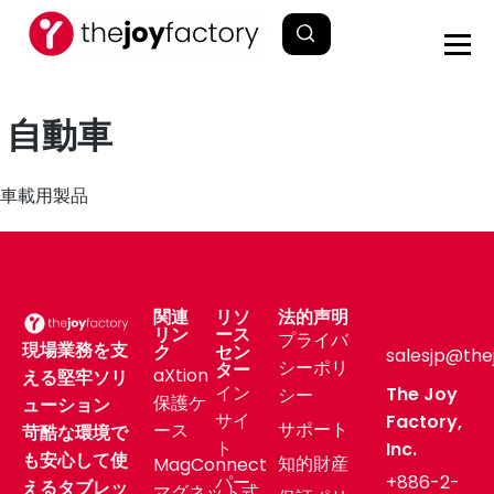
自動車
車載用製品
関連
リソ
法的声明
リン
ース
プライバ
現場業務を支
ク
セン
salesjp@the
シーポリ
ター
aXtion
える堅牢ソリ
イン
The Joy
シー
保護ケ
ューション
サイ
Factory,
サポート
ース
苛酷な環境で
ト
Inc.
も安心して使
知的財産
MagConnect
パー
+886-2-
えるタブレッ
マグネット式