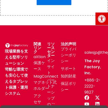
ショップに戻る
Op
関連
リソ
法的声明
リン
ース
プライバ
現場業務を支
ク
セン
salesjp@the
シーポリ
ター
aXtion
える堅牢ソリ
イン
The Joy
シー
保護ケ
ューション
サイ
Factory,
サポート
ース
苛酷な環境で
ト
Inc.
も安心して使
知的財産
MagConnect
パー
+886-2-
えるタブレッ
マグネット式
保証ポリ
トナ
2222-
ト保護・運用
ホルダー
シー
ーシ
9827
システム
アク
ップ
セサ
のご
リー