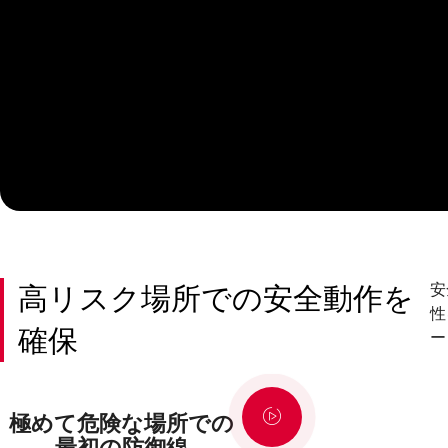
高リスク場所での安全動作を
安
性
確保
ー
極めて危険な場所での
最初の防御線