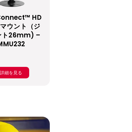
onnect™ HD
sマウント（ジ
ト26mm) –
MMU232
詳細を見る