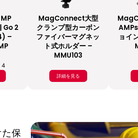
o MP
MagConnect大型
MagC
| Go 2
クランプ型カーボン
AMP
4) –
ファイバーマグネッ
ョイン
MP
ト式ホルダー –
MMU103
 4
詳細を見る
けた保