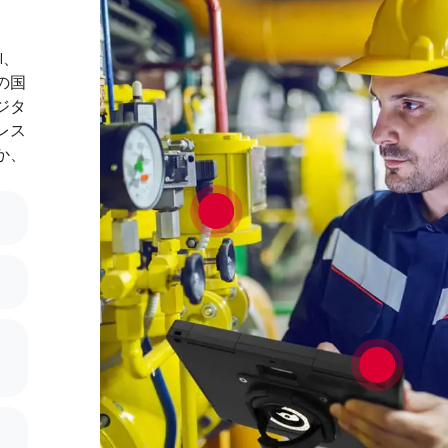
I、
どの国
ジタ
レス
か、
マグコネクトクランプマウント
MagConnect HD AMP マウント