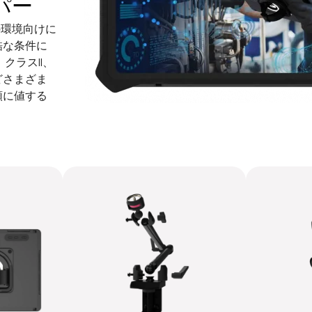
パー
クの環境向けに
酷な条件に
クラスII、
などさまざま
頼に値する