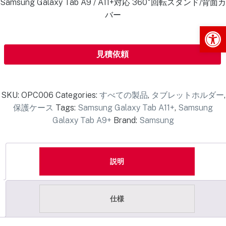
Samsung Galaxy Tab A9 / A11+対応 360°回転スタンド/背面カ
バー
Op
見積依頼
SKU:
OPC006
Categories:
すべての製品
,
タブレットホルダー
,
保護ケース
Tags:
Samsung Galaxy Tab A11+
,
Samsung
Galaxy Tab A9+
Brand:
Samsung
説明
仕様