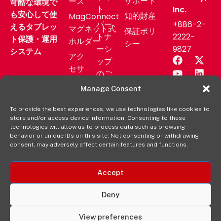
サポート
ース
苛酷な環境で
ト
Inc.
も安心して使
知的財産
MagConnect
パー
+886-2-
えるタブレッ
マグネット式
保証ポリ
トナ
2222-
ト保護・運用
ホルダー
シー
ーシ
9827
システム
アク
ップ
セサ
のご
リー
相談
Manage Consent
業務
サポ
用製
To provide the best experiences, we use technologies like cookies to
ート
store and/or access device information. Consenting to these
品
ニュ
technologies will allow us to process data such as browsing
aXtion
behavior or unique IDs on this site. Not consenting or withdrawing
ース
consent, may adversely affect certain features and functions.
の各製
リリ
品を購
ース
入する
Accept
販売
元
Deny
View preferences