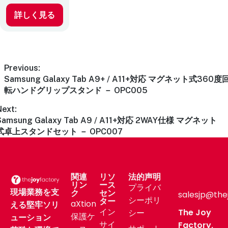
詳しく見る
Previous:
Samsung Galaxy Tab A9+ / A11+対応 マグネット式360度
転ハンドグリップスタンド － OPC005
Next:
Samsung Galaxy Tab A9 / A11+対応 2WAY仕様 マグネット
式卓上スタンドセット － OPC007
関連
リソ
法的声明
リン
ース
プライバ
現場業務を支
ク
セン
salesjp@the
シーポリ
ター
aXtion
える堅牢ソリ
イン
The Joy
シー
保護ケ
ューション
サイ
Factory,