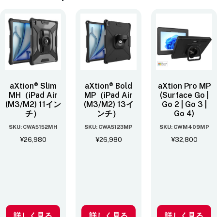
aXtion® Slim
aXtion® Bold
aXtion Pro MP
MH（iPad Air
MP（iPad Air
(Surface Go |
(M3/M2) 11イン
(M3/M2) 13イ
Go 2 | Go 3 |
チ）
ンチ）
Go 4)
SKU: CWA5152MH
SKU: CWA5123MP
SKU: CWM409MP
¥
26,980
¥
26,980
¥
32,800
詳しく見る
詳しく見る
詳しく見る