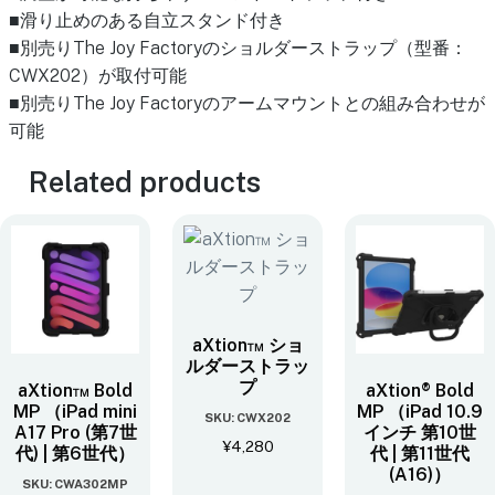
■滑り止めのある自立スタンド付き
■別売りThe Joy Factoryのショルダーストラップ（型番：
CWX202）が取付可能
■別売りThe Joy Factoryのアームマウントとの組み合わせが
可能
Related products
aXtion™ ショ
ルダーストラッ
プ
aXtion™ Bold
aXtion® Bold
MP （iPad mini
MP （iPad 10.9
SKU: CWX202
A17 Pro (第7世
インチ 第10世
¥
4,280
代) | 第6世代）
代 | 第11世代
(A16)）
SKU: CWA302MP