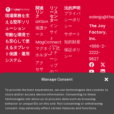
関連
リソ
法的声明
リン
ース
プライバ
現場業務を支
ク
セン
salesjp@the
シーポリ
ター
aXtion
える堅牢ソリ
イン
The Joy
シー
保護ケ
ューション
サイ
Factory,
サポート
ース
苛酷な環境で
ト
Inc.
も安心して使
知的財産
MagConnect
パー
+886-2-
えるタブレッ
マグネット式
保証ポリ
トナ
2222-
ト保護・運用
ホルダー
シー
ーシ
9827
システム
アク
ップ
セサ
のご
リー
相談
Manage Consent
業務
サポ
用製
To provide the best experiences, we use technologies like cookies to
ート
store and/or access device information. Consenting to these
品
ニュ
technologies will allow us to process data such as browsing
aXtion
behavior or unique IDs on this site. Not consenting or withdrawing
ース
consent, may adversely affect certain features and functions.
の各製
リリ