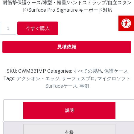
耐衝撃保護ケース/薄型・軽量/ハンドストラップ/自立スタン
ド/Surface Pro Signature キーボード対応
Op
今すぐ購入
見積依頼
SKU:
CWM331MP
Categories:
すべての製品
,
保護ケース
Tags:
アクシオン・エッジ
,
サーフェスプロ
,
マイクロソフト
Surfaceケース
,
事例
説明
仕様