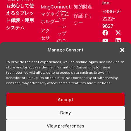
ト
Inc.
も安心して使
知的財産
MagConnect
パー
+886-2-
えるタブレッ
マグネット式
保証ポリ
トナ
2222-
ト保護・運用
ホルダー
シー
ーシ
9827
システム
アク
ップ
セサ
のご
リー
相談
Manage Consent
業務
サポ
用製
To provide the best experiences, we use technologies like cookies to
ート
store and/or access device information. Consenting to these
品
ニュ
technologies will allow us to process data such as browsing
aXtion
behavior or unique IDs on this site. Not consenting or withdrawing
ース
consent, may adversely affect certain features and functions.
の各製
リリ
品を購
ース
入する
Accept
販売
元
Deny
View preferences