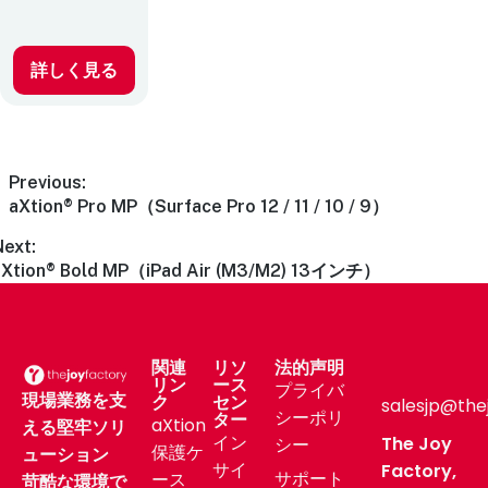
詳しく見る
Previous:
aXtion® Pro MP（Surface Pro 12 / 11 / 10 / 9）
Next:
aXtion® Bold MP（iPad Air (M3/M2) 13インチ）
関連
リソ
法的声明
リン
ース
プライバ
現場業務を支
ク
セン
salesjp@the
シーポリ
ター
aXtion
える堅牢ソリ
イン
The Joy
シー
保護ケ
ューション
サイ
Factory,
サポート
ース
苛酷な環境で