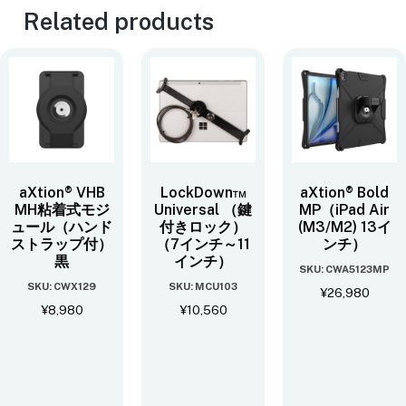
Related products
aXtion® VHB
LockDown™
aXtion® Bold
MH粘着式モジ
Universal （鍵
MP（iPad Air
ュール（ハンド
付きロック）
(M3/M2) 13イ
ストラップ付）
（7インチ～11
ンチ）
黒
インチ）
SKU: CWA5123MP
SKU: CWX129
SKU: MCU103
¥
26,980
¥
8,980
¥
10,560