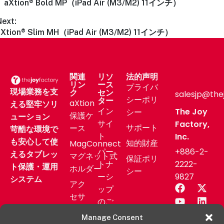
aXtion® Bold MP（iPad Air (M3/M2) 11インチ）
Next:
aXtion® Slim MH（iPad Air (M3/M2) 11インチ）
関連
リソ
法的声明
リン
ース
プライバ
現場業務を支
ク
セン
salesjp@the
シーポリ
ター
aXtion
える堅牢ソリ
イン
The Joy
シー
保護ケ
ューション
サイ
Factory,
サポート
ース
苛酷な環境で
ト
Inc.
も安心して使
知的財産
MagConnect
パー
+886-2-
えるタブレッ
マグネット式
保証ポリ
トナ
2222-
ト保護・運用
ホルダー
シー
ーシ
9827
システム
アク
ップ
セサ
のご
リー
相談
Manage Consent