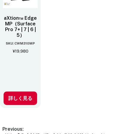
aXtion™ Edge
MP（Surface
Pro 7+ | 7 | 6 |
5）
SKU: CWM310MP
¥
19,980
詳しく見る
Previous: