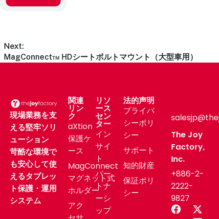
Next:
MagConnect™ HDシートボルトマウント（大型車用）
関連
リソ
法的声明
リン
ース
プライバ
現場業務を支
ク
セン
salesjp@the
シーポリ
ター
aXtion
える堅牢ソリ
イン
The Joy
シー
保護ケ
ューション
サイ
Factory,
サポート
ース
苛酷な環境で
ト
Inc.
も安心して使
知的財産
MagConnect
パー
+886-2-
えるタブレッ
マグネット式
保証ポリ
トナ
2222-
ト保護・運用
ホルダー
シー
ーシ
9827
システム
アク
ップ
セサ