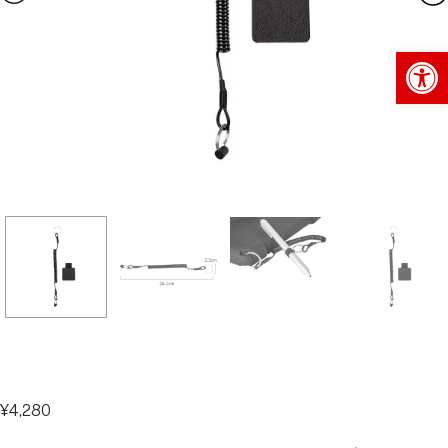
Op
¥
4,280