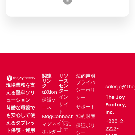
関連
リソ
法的声明
リン
ース
プライバ
現場業務を支
ク
セン
salesjp@the
シーポリ
ター
aXtion
える堅牢ソリ
イン
The Joy
シー
保護ケ
ューション
サイ
Factory,
サポート
ース
苛酷な環境で
ト
Inc.
も安心して使
知的財産
MagConnect
パー
+886-2-
えるタブレッ
マグネット式
保証ポリ
トナ
2222-
ト保護・運用
ホルダー
シー