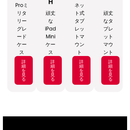
H
Proミ
ネッ
リタ
頑丈
ト式
頑丈
リー
な
タブ
なタ
グレ
iPad
レッ
ブレ
ード
Mini
トマ
ット
ケー
ケー
ウン
マウ
ス
ス
ト
ント
詳
詳
詳
詳
細
細
細
細
を
を
を
を
見
見
見
見
る
る
る
る