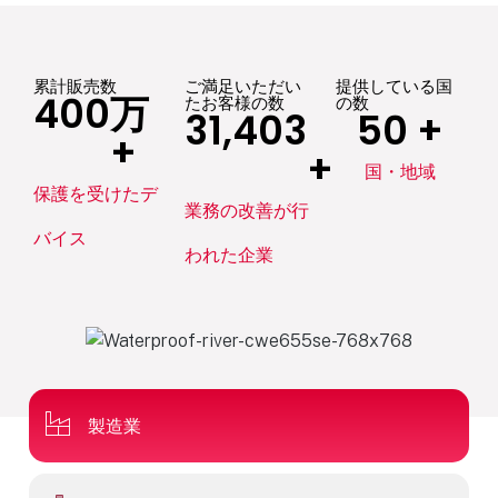
累計販売数
ご満足いただい
提供している国
400
万
たお客様の数
の数
31,403
50
 +
+
+
国・地域
保護を受けたデ
業務の改善が行
バイス
われた企業
製造業