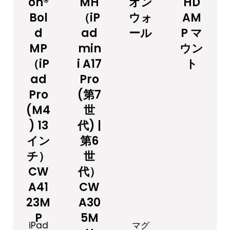
on®
MH
オン
HD
Bol
（iP
ウォ
AM
d
ad
ール
P マ
MP
min
ウン
（iP
i A17
ト
ad
Pro
Pro
(第7
(M4
世
) 13
代) |
イン
第6
チ）
世
CW
代）
A41
CW
23M
A30
P
5M
iPad
マグ