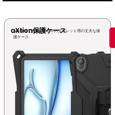
危険場所専用製品
危険エリアの最前
線で働く
aXtion保護ケース
人々の作業性を向上
AppleまたはMicrosoftのタブレット用の丈夫な保
護ケース
させる
詳細を見る