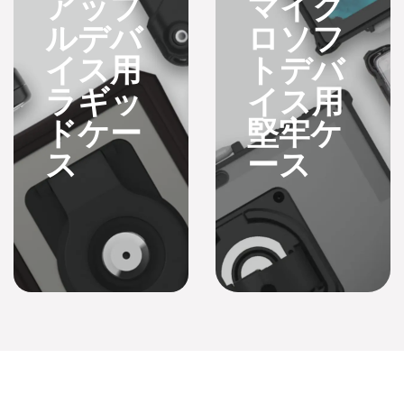
アップ
マイク
し、最前線のモビ
ルデバ
ロソフ
リティを全面的に
強化しています。
イス用
トデバ
クローズド型iOSア
ラギッ
イス用
ーキテクチャ、
ABM/MDMおよび
ドケー
堅牢ケ
オンプレミス型AIを
結びつけ、専用の
ス
ース
SOPモデルを導入
して情報セキュリ
ティの強化およびIT
管理の簡素化を行
い、効率的で安定
した現場動作体系
の構築をサポート
します。
詳細を見
る