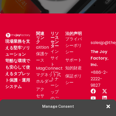
関連
リソ
法的声明
リン
ース
プライバ
現場業務を支
ク
セン
salesjp@the
シーポリ
ター
aXtion
える堅牢ソリ
イン
The Joy
シー
保護ケ
ューション
サイ
Factory,
サポート
ース
苛酷な環境で
ト
Inc.
も安心して使
知的財産
MagConnect
パー
+886-2-
えるタブレッ
マグネット式
保証ポリ
トナ
2222-
ト保護・運用
ホルダー
シー
ーシ
9827
システム
アク
ップ
セサ
のご
リー
相談
Manage Consent
業務
サポ