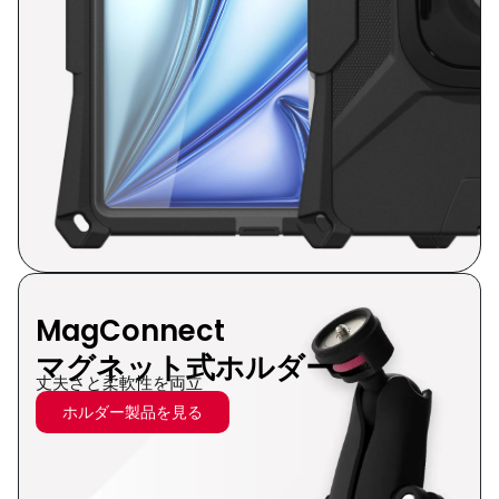
MagConnect
マグネット式ホルダー
丈夫さと柔軟性を両立
ホルダー製品を見る