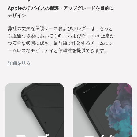
Appleのデバイスの保護・アップグレードを目的に
デザイン
弊社の丈夫な保護ケースおよびホルダーは、もっと
も過酷な環境においてもiPadおよびiPhoneを正常か
つ安全な状態に保ち、最前線で作業するチームにシ
ームレスなモビリティと信頼性を提供できます。
アップルデ
バイス用堅
詳細を見る
牢ケース
The Joy Factory
は、Apple社製デバ
イス向けに高い保
護性能を持つソリ
ューションをカス
タマイズしてお
り、過酷な環境に
おいても安定した
職務遂行を可能に