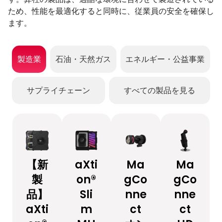
ため、性能を最適化すると同時に、従業員の安全を確保し
ます。
製造業
石油・天然ガス
エネルギー・公益事業
サプライチェーン
すべての製品を見る
【新
aXti
Ma
Ma
製
on®
gCo
gCo
品】
Sli
nne
nne
aXti
m
ct
ct