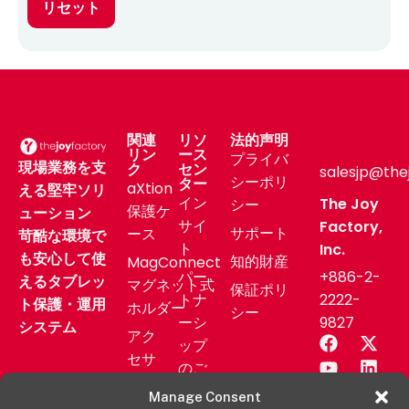
リセット
関連
リソ
法的声明
リン
ース
プライバ
現場業務を支
ク
セン
salesjp@the
シーポリ
ター
aXtion
える堅牢ソリ
イン
The Joy
シー
保護ケ
ューション
サイ
Factory,
サポート
ース
苛酷な環境で
ト
Inc.
も安心して使
知的財産
MagConnect
パー
+886-2-
えるタブレッ
マグネット式
保証ポリ
トナ
2222-
ト保護・運用
ホルダー
シー
ーシ
9827
システム
アク
ップ
セサ
のご
リー
相談
Manage Consent