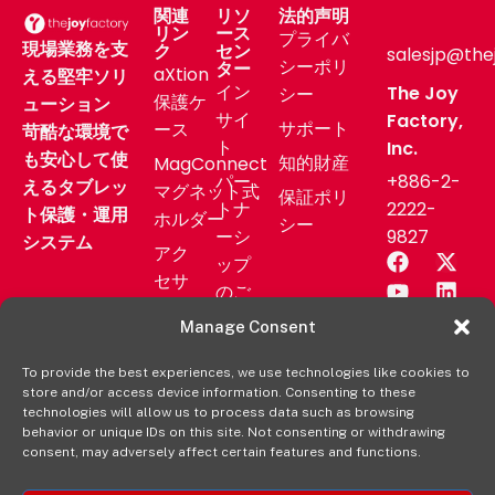
関連
リソ
法的声明
リン
ース
プライバ
現場業務を支
ク
セン
salesjp@the
シーポリ
ター
aXtion
える堅牢ソリ
イン
The Joy
シー
保護ケ
ューション
サイ
Factory,
サポート
ース
苛酷な環境で
ト
Inc.
も安心して使
知的財産
MagConnect
パー
+886-2-
えるタブレッ
マグネット式
保証ポリ
トナ
2222-
ト保護・運用
ホルダー
シー
ーシ
9827
システム
アク
ップ
セサ
のご
リー
相談
Manage Consent
業務
サポ
用製
To provide the best experiences, we use technologies like cookies to
ート
store and/or access device information. Consenting to these
品
ニュ
technologies will allow us to process data such as browsing
aXtion
behavior or unique IDs on this site. Not consenting or withdrawing
ース
consent, may adversely affect certain features and functions.
の各製
リリ
品を購