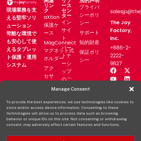
関連
リソ
法的声明
リン
ース
プライバ
現場業務を支
ク
セン
salesjp@the
シーポリ
ター
aXtion
える堅牢ソリ
イン
The Joy
シー
保護ケ
ューション
サイ
Factory,
サポート
ース
苛酷な環境で
ト
Inc.
も安心して使
知的財産
MagConnect
パー
+886-2-
えるタブレッ
マグネット式
保証ポリ
トナ
2222-
ト保護・運用
ホルダー
シー
ーシ
9827
システム
アク
ップ
セサ
のご
リー
相談
Manage Consent
業務
サポ
用製
To provide the best experiences, we use technologies like cookies to
ート
store and/or access device information. Consenting to these
品
ニュ
technologies will allow us to process data such as browsing
aXtion
behavior or unique IDs on this site. Not consenting or withdrawing
ース
consent, may adversely affect certain features and functions.
の各製
リリ
品を購
ース